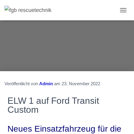
N
A
V
I
G
A
T
I
O
N
U
M
S
Veröffentlicht von
Admin
am
23. November 2022
C
H
ELW 1 auf Ford Transit
A
L
Custom
T
E
N
Neues Einsatzfahrzeug für die