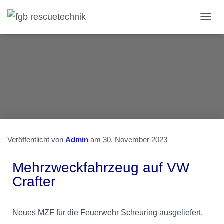
N
A
V
I
G
A
T
I
O
N
U
M
S
Veröffentlicht von
Admin
am
30. November 2023
C
H
Mehrzweckfahrzeug auf VW
A
L
Crafter
T
E
N
Neues MZF für die Feuerwehr Scheuring ausgeliefert.