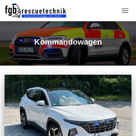
NAVIG
UMSC
Kommandowagen